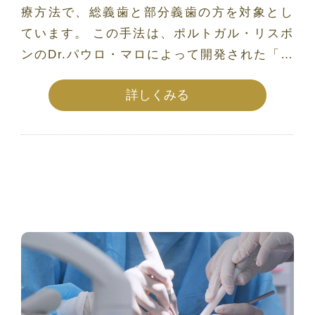
療方法で、総義歯と部分義歯の方を対象とし
ています。 この手法は、ポルトガル・リスボ
ンのDr.パウロ・マロによって開発された「オ
ールオン4（All on 4）」の一形態で、長い間
詳しくみる
入れ歯を使用して臼歯部の骨が薄くなって
い...