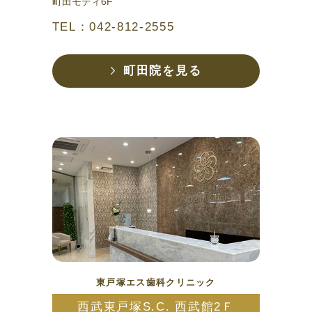
町田モディ6F
TEL：042-812-2555
町田院を見る
東戸塚エス歯科クリニック
西武東戸塚S.C. 西武館2Ｆ