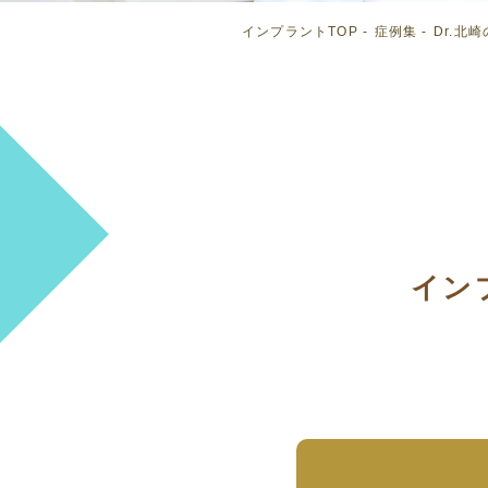
インプラントTOP
症例集
Dr.北
イン