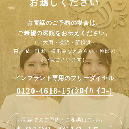
お越しください
お電話のご予約の場合は、
ご希望の医院をお伝えください。
（上大岡・横浜・新横浜・
東戸塚・町田・横浜みなとみらい・神田の
計7院ございます）
インプラント専用のフリーダイヤル
0120-4618-15(ｼﾛｲﾊ ｲｺ-)
お電話でのご予約・ご相談はこちら