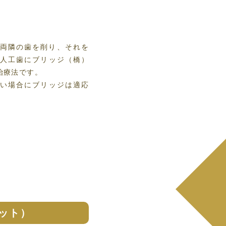
の両隣の歯を削り、
それを
た人工歯に
ブリッジ（橋）
治療法です。
ない場合に
ブリッジは適応
ット）