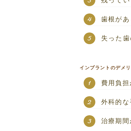
残ってい
歯根があ
失った歯
インプラントのデメ
費用負担
外科的な
治療期間